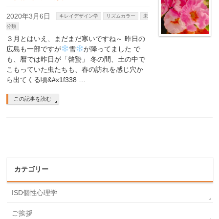
2020年3月6日
キレイデザイン学
リズムカラー
未
分類
３月とはいえ、まだまだ寒いですね～ 昨日の
広島も一部ですが
雪
が降ってました で
も、暦では昨日が「啓蟄」 冬の間、土の中で
こもっていた虫たちも、春の訪れを感じ穴か
ら出てくる頃&#x1f338 …
この記事を読む
カテゴリー
ISD個性心理学
ご挨拶